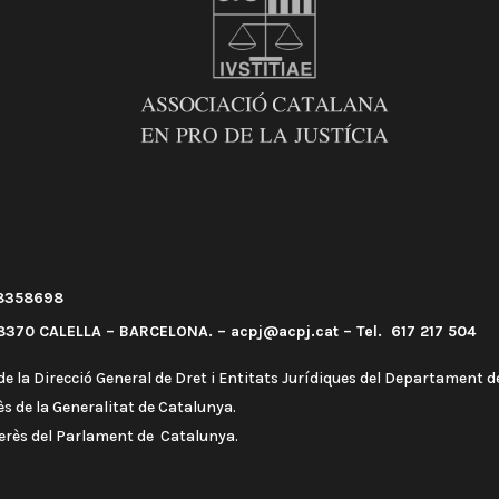
58358698
370 CALELLA – BARCELONA. – acpj@acpj.cat – Tel. 617 217 504
e la Direcció General de Dret i Entitats Jurídiques del Departament de
s de la Generalitat de Catalunya.
terès del Parlament de Catalunya.