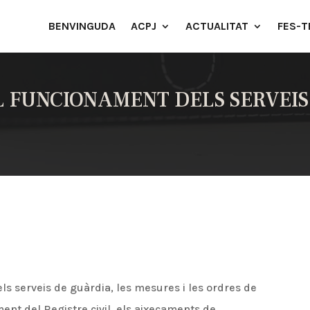
BENVINGUDA
ACPJ
ACTUALITAT
FES-T
 FUNCIONAMENT DELS SERVEIS
els serveis de guàrdia, les mesures i les ordres de
ent del Registre civil, els aixecaments de