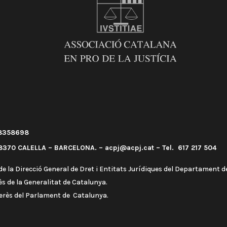
58358698
370 CALELLA – BARCELONA. – acpj@acpj.cat – Tel. 617 217 504
e la Direcció General de Dret i Entitats Jurídiques del Departament de
s de la Generalitat de Catalunya.
terès del Parlament de Catalunya.