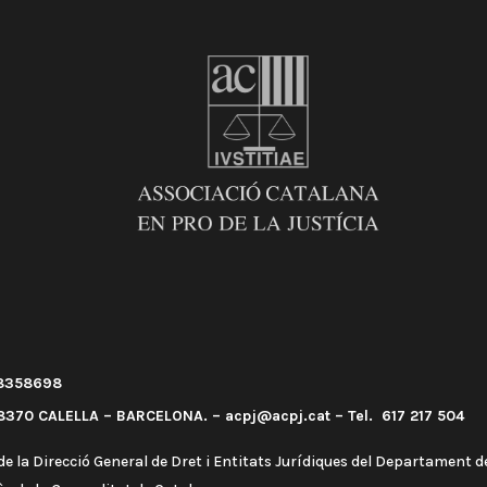
58358698
370 CALELLA – BARCELONA. – acpj@acpj.cat – Tel. 617 217 504
e la Direcció General de Dret i Entitats Jurídiques del Departament de