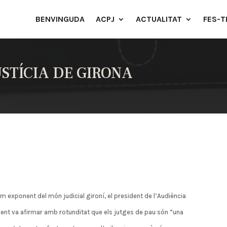
BENVINGUDA
ACPJ
ACTUALITAT
FES-T
STÍCIA DE GIRONA
exponent del món judicial gironí, el president de l’Audiència
ment va afirmar amb rotunditat que els jutges de pau són “una