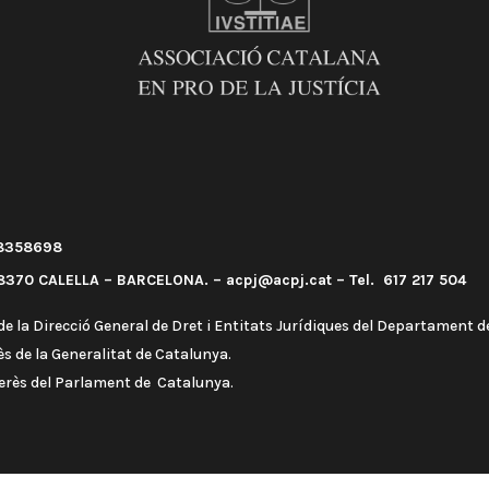
58358698
370 CALELLA – BARCELONA. – acpj@acpj.cat – Tel. 617 217 504
e la Direcció General de Dret i Entitats Jurídiques del Departament de
s de la Generalitat de Catalunya.
terès del Parlament de Catalunya.