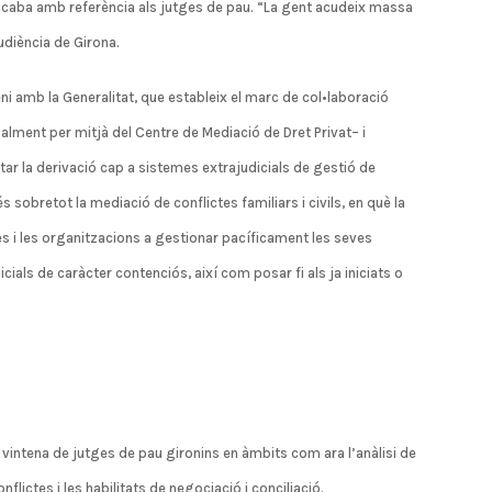
Lacaba amb referència als jutges de pau. “La gent acudeix massa
udiència de Girona.
ni amb la Generalitat, que estableix el marc de col•laboració
alment per mitjà del Centre de Mediació de Dret Privat– i
tar la derivació cap a sistemes extrajudicials de gestió de
s sobretot la mediació de conflictes familiars i civils, en què la
es i les organitzacions a gestionar pacíficament les seves
cials de caràcter contenciós, així com posar fi als ja iniciats o
 vintena de jutges de pau gironins en àmbits com ara l’anàlisi de
flictes i les habilitats de negociació i conciliació.