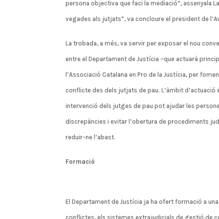
persona objectiva que faci la mediació”, assenyala 
vegades als jutjats”, va concloure el president de l’A
La trobada, a més, va servir per exposar el nou conve
entre el Departament de Justícia –que actuarà princip
l’Associació Catalana en Pro de la Justícia, per fomen
conflicte des dels jutjats de pau. L’àmbit d’actuació é
intervenció dels jutges de pau pot ajudar les person
discrepàncies i evitar l’obertura de procediments judi
reduir-ne l’abast.
Formació
El Departament de Justícia ja ha ofert formació a una
conflictes, els sistemes extrajudicials de gestió de con