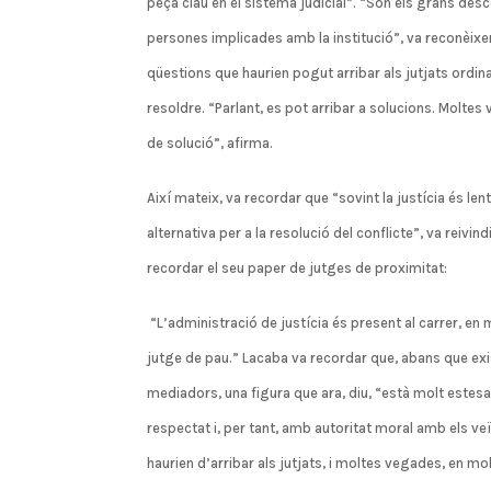
peça clau en el sistema judicial”. “Són els grans des
persones implicades amb la institució”, va reconèixer
qüestions que haurien pogut arribar als jutjats ordina
resoldre. “Parlant, es pot arribar a solucions. Moltes
de solució”, afirma.
Així mateix, va recordar que “sovint la justícia és lent
alternativa per a la resolució del conflicte”, va reivin
recordar el seu paper de jutges de proximitat:
“L’administració de justícia és present al carrer, en m
jutge de pau.” Lacaba va recordar que, abans que exis
mediadors, una figura que ara, diu, “està molt estes
respectat i, per tant, amb autoritat moral amb els ve
haurien d’arribar als jutjats, i moltes vegades, en mo