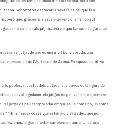
coneguts; estan fent una tasca molt silenciosa, però són
 Lacaba. Sobretot va destacar la seva feina pel que fa a
ris, però que, gràcies a la seva intervenció, s’han pogut
 vegades no cal anar als jutjats, una via que tampoc és garantia
a i cara, i el jutjat de pau és una molt bona sortida, una
dicar el president de l’Audiència de Girona. En aquest sentit, va
olts pobles, al costat dels ciutadans, a través de la figura del
tís qualsevol legislació, els jutges de pau van ser els primers
a”. “El jutge de pau sempre s’ha dit que és un home bo, un home
ïns.” “Hi ha massa coses que estan judicialitzades, que no
ltes matèries, la gent s’entén simplement parlant, i cal una