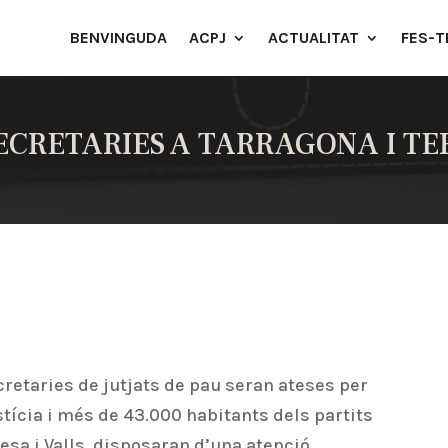
BENVINGUDA
ACPJ
ACTUALITAT
FES-T
ECRETARIES A TARRAGONA I TER
retaries de jutjats de pau seran ateses per
stícia i més de 43.000 habitants dels partits
esa i Valls, disposaran d’una atenció