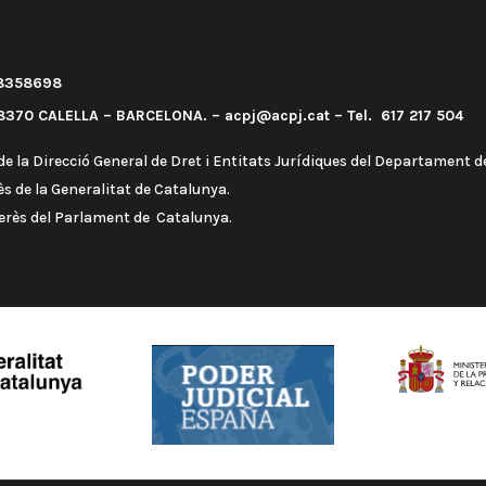
58358698
370 CALELLA – BARCELONA. – acpj@acpj.cat – Tel. 617 217 504
e la Direcció General de Dret i Entitats Jurídiques del Departament de
s de la Generalitat de Catalunya.
terès del Parlament de Catalunya.