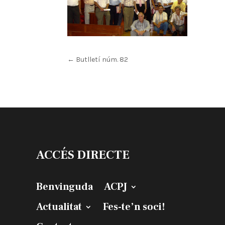
←
Butlletí núm. 82
ACCÉS DIRECTE
Benvinguda
ACPJ
Actualitat
Fes-te’n soci!