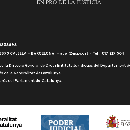
58358698
370 CALELLA – BARCELONA. – acpj@acpj.cat – Tel. 617 217 504
e la Direcció General de Dret i Entitats Jurídiques del Departament de
s de la Generalitat de Catalunya.
terès del Parlament de Catalunya.