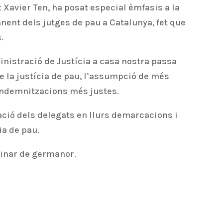
t Xavier Ten, ha posat especial èmfasis a la
anent dels jutges de pau a Catalunya, fet que
.
ministració de Justícia a casa nostra passa
e la justícia de pau, l’assumpció de més
 indemnitzacions més justes.
ació dels delegats en llurs demarcacions i
ia de pau.
 dinar de germanor.