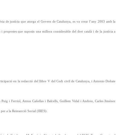
tèria de justícia que atorga el Govern de Catalunya, es va crear l’any 2003 amb la
is i propostes que suposin una millora considerable del dret català i de la justícia a
icipació en la redacció del llibre V del Codi civil de Catalunya, i Antonio Doñate
s Puig i Ferriol, Anton Cañellas i Balcells, Guillem Vidal i Andreu, Carles Jiménez
t per a la Reinserció Social (IRES).