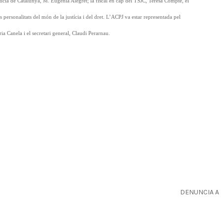
stícia de Catalunya, M. Eugènia Alegret; la fiscal en cap del TSJC, Teresa Compte, el
s personalitats del món de la justícia i del dret. L’ACPJ va estar representada pel
a Canela i el secretari general, Claudi Perarnau.
DENUNCIA A 