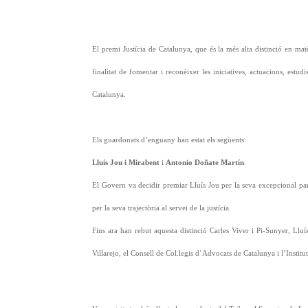
El premi Justícia de Catalunya, que és la més alta distinció en ma
finalitat de fomentar i reconèixer les iniciatives, actuacions, estud
Catalunya.
Els guardonats d’enguany han estat els següents:
Lluís Jou i Mirabent
i
Antonio Doñate Martín
.
El Govern va decidir premiar Lluís Jou per la seva excepcional part
per la seva trajectòria al servei de la justícia.
Fins ara han rebut aquesta distinció Carles Viver i Pi-Sunyer, Lluí
Villarejo, el Consell de Col.legis d’Advocats de Catalunya i l’Institu