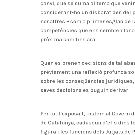
canvi, que se suma al tema que venim
considerant-ho un disbarat des del pun
nosaltres – com a primer esglaó de l
competències que ens semblen fonam
pròxima com fins ara.
Quan es prenen decisions de tal abas
prèviament una reflexió profunda sobr
sobre les conseqüències jurídiques, p
seves decisions es puguin derivar.
Per tot l’exposa’t, instem al Govern d
de Catalunya, cadascun d’ells dins 
figura i les funcions dels Jutjats de 