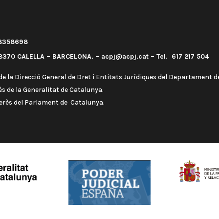
58358698
370 CALELLA – BARCELONA. – acpj@acpj.cat – Tel. 617 217 504
e la Direcció General de Dret i Entitats Jurídiques del Departament de
s de la Generalitat de Catalunya.
terès del Parlament de Catalunya.